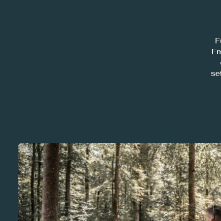
F
Em
se