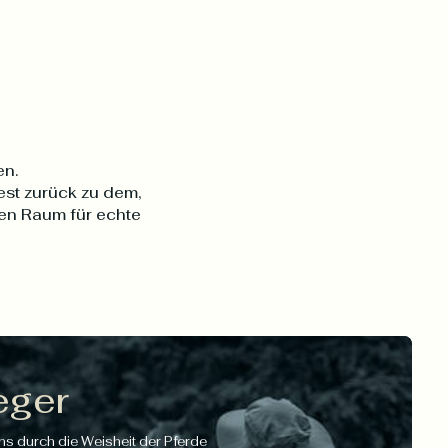
en.
dest zurück zu dem,
den Raum für echte
eger
ns durch die Weisheit der Pferde