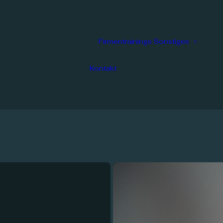
Firmentrainings
Sonstiges
Mentoring
Nä
Begleitung
S
Einzelcoaching
Kontakt
Über Laura
Ruhland