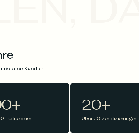
EN, D
hre
ufriedene Kunden
00
+
20
+
00 Teilnehmer
Über 20 Zertifizierungen