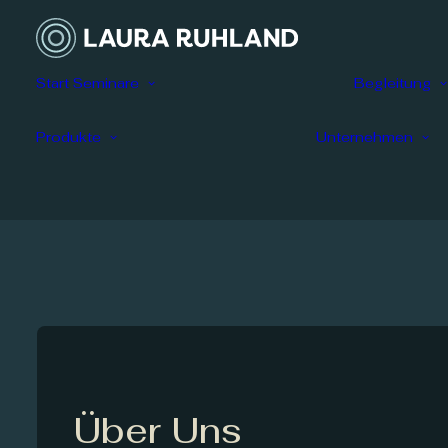
Webinar
Start
Seminare
Begleitung
(kostenfrei)
Pferdekrieger
Practitioner
Produkte
Unternehmen
Ausbildung
Meditations
Bundle
Über Uns